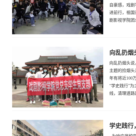
自豪感，戏剧
进前行，祖国请
剧影视学院团总支
向乱扔烟
向乱扔烟头说
主题的捡烟头
年有将近10
“学史践行”
线，清理道路
学史践行