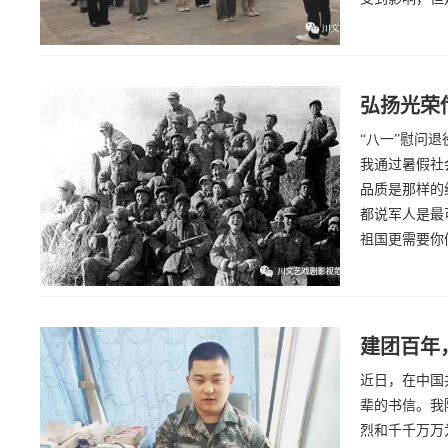
弘扬光荣
“八一”慰问
我通过暑假社
品质是那样的
都说军人是最
祖国更需要你
建团百年
近日，在中国
辈的书信。我
烈和千千万万