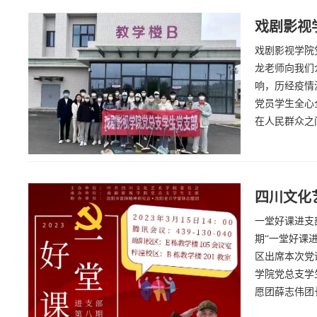
戏剧影视学
戏剧影视学院
龙老师向我们
响，历经疫情
党员学生全心
在人民群众之
四川文化
一堂好课进支
期“一堂好课
区出席本次党
学院党总支学
愿团薛志伟团