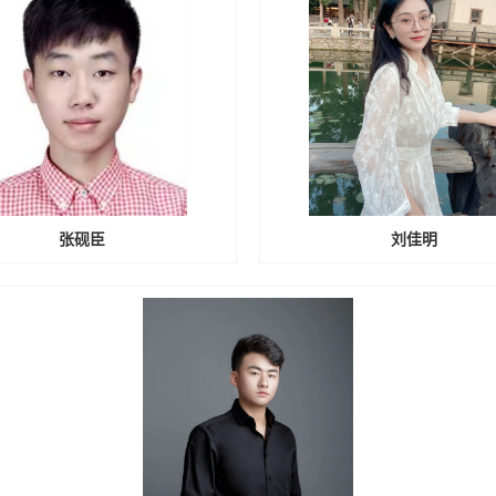
张砚臣
刘佳明