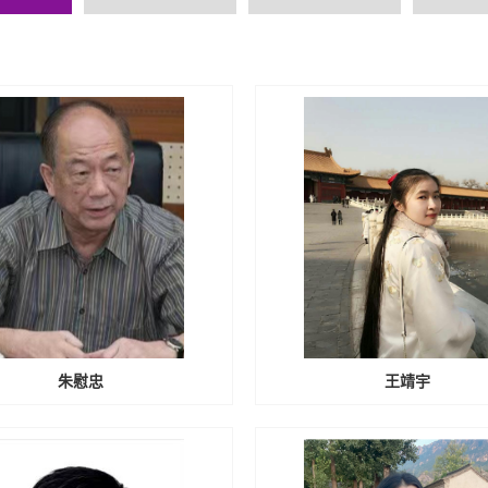
朱慰忠
王靖宇