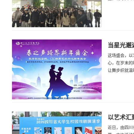
当星光邂
这场盛会，以
心，在岁末的
让舞步织就温
以艺术汇
近日，由四川