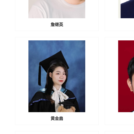
詹继英
黄金扇