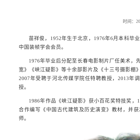
时间：20
苗祥俊，
1952
年生于北京，
1976
年
6
月本科毕业
中国装帧学会会员。
1976
年毕业后分配至长春电影制片厂任美术，
宽》《峡江疑影》等十余部影片及《十三号摄影棚
2007
年受聘于河北传媒学院任特聘教授，
2013
年调
授。
1986
年作品《峡江疑影》获小百花奖特技奖，
1
合作编写《中国古代建筑及历史演变》教材，并获
师。