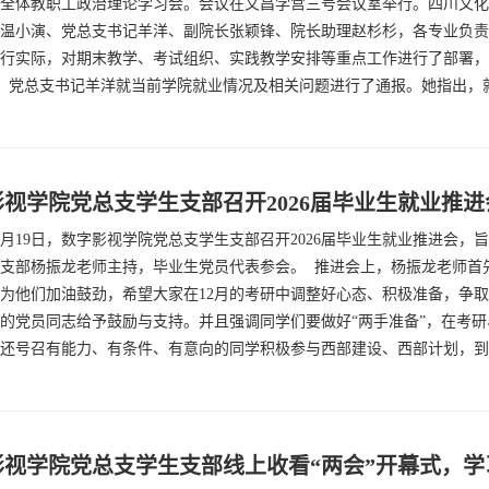
全体教职工政治理论学习会。会议在文昌学宫三号会议室举行。四川文化
温小演、党总支书记羊洋、副院长张颖锋、院长助理赵杉杉，各专业负责
行实际，对期末教学、考试组织、实践教学安排等重点工作进行了部署，
 党总支书记羊洋就当前学院就业情况及相关问题进行了通报。她指出，就
视学院党总支学生支部召开2026届毕业生就业推进
年12月19日，数字影视学院党总支学生支部召开2026届毕业生就业推进会
支部杨振龙老师主持，毕业生党员代表参会。 推进会上，杨振龙老师首
为他们加油鼓劲，希望大家在12月的考研中调整好心态、积极准备，争取
的党员同志给予鼓励与支持。并且强调同学们要做好“两手准备”，在考
还号召有能力、有条件、有意向的同学积极参与西部建设、西部计划，到西
影视学院党总支学生支部线上收看“两会”开幕式，学