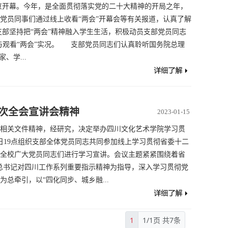
北京开幕。今年，是全面贯彻落实党的二十大精神的开局之年，
体党员同事们通过线上收看“两会”开幕会等有关报道，认真了解
生支部坚持把“两会”精神融入学生生活，积极动员支部党员同志
习与观看“两会”实况。 支部党员同志们认真聆听国务院总理
、学...
次全会宣讲会精神
2023-01-15
相关文件精神，经研究，决定举办四川文化艺术学院学习贯
2日19点组织支部全体党员同志共同参加线上学习贯彻省委十二
全校广大党员同志们进行学习宣讲。会议主题紧紧围绕着省
总书记对四川工作系列重要指示精神为指导，深入学习贯彻党
总牵引，以“四化同步、城乡融...
1
1/1页 共7条