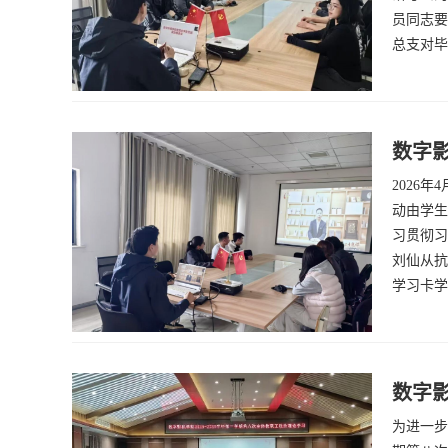
员同志要
总支对毕
数字
2026
动由学生
习贯彻习
刘仙从抗
学习卡学
数字影
为进一步