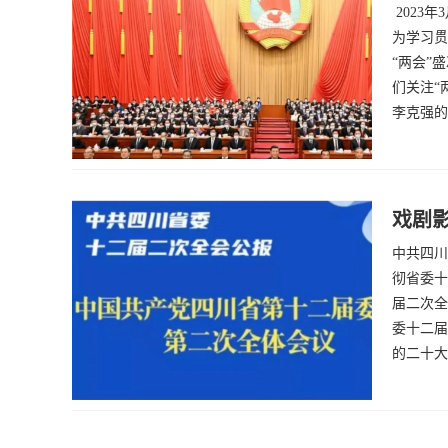
2023
为学习贯
“两会”
们关注“
李克强的
戏剧
中共四川
彻省委十
届二次全
委十二届
的二十大