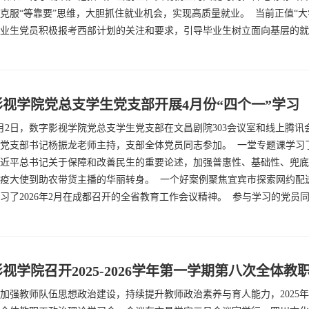
克服“等靠要”思维，大胆抓住就业机会，实现高质量就业。 当前正值“
业生党员积极报考西部计划的关注和要求，引导毕业生树立面向基层的就业
影视学院党总支学生党支部开展4月份“四个一”学习
年4月2日，数字影视学院党总支学生党支部在文昌剧院303会议室和线上
党支部书记杨振龙老师主持，支部全体党员同志参加。 一堂专题课学习
近平总书记关于保障和改善民生的重要论述，加强普惠性、基础性、兜底
疫大使到助农带货主播的华丽转身。 一个好案例聚焦宜宾市探索网约配
习了2026年2月在成都召开的全省教育工作会议精神。 参与学习的党员同
视学院召开2025-2026学年第一学期第八次全体教职
加强教师队伍思想政治建设，持续提升教师政治素养与育人能力，2025年12月2