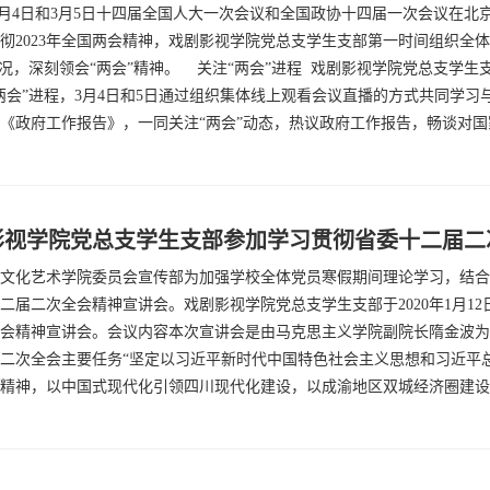
年3月4日和3月5日十四届全国人大一次会议和全国政协十四届一次会议在
彻2023年全国两会精神，戏剧影视学院党总支学生支部第一时间组织全
盛况，深刻领会“两会”精神。 关注“两会”进程 戏剧影视学院党总支学
两会”进程，3月4日和5日通过组织集体线上观看会议直播的方式共同学
《政府工作报告》，一同关注“两会”动态，热议政府工作报告，畅谈对国家
影视学院党总支学生支部参加学习贯彻省委十二届二
文化艺术学院委员会宣传部为加强学校全体党员寒假期间理论学习，结合
二届二次全会精神宣讲会。戏剧影视学院党总支学生支部于2020年1月1
会精神宣讲会。会议内容本次宣讲会是由马克思主义学院副院长隋金波为
二次全会主要任务“坚定以习近平新时代中国特色社会主义思想和习近平
精神，以中国式现代化引领四川现代化建设，以成渝地区双城经济圈建设为