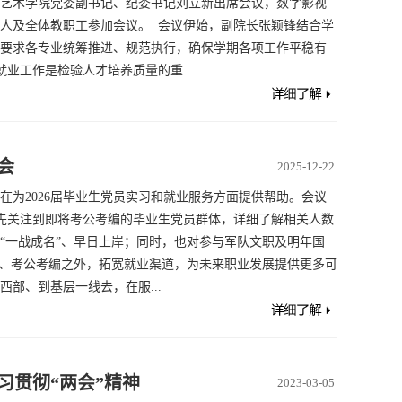
艺术学院党委副书记、纪委书记刘立新出席会议，数字影视
人及全体教职工参加会议。 会议伊始，副院长张颖锋结合学
要求各专业统筹推进、规范执行，确保学期各项工作平稳有
业工作是检验人才培养质量的重...
会
2025-12-22
，旨在为2026届毕业生党员实习和就业服务方面提供帮助。会议
先关注到即将考公考编的毕业生党员群体，详细了解相关人数
“一战成名”、早日上岸；同时，也对参与军队文职及明年国
研、考公考编之外，拓宽就业渠道，为未来职业发展提供更多可
部、到基层一线去，在服...
习贯彻“两会”精神
2023-03-05