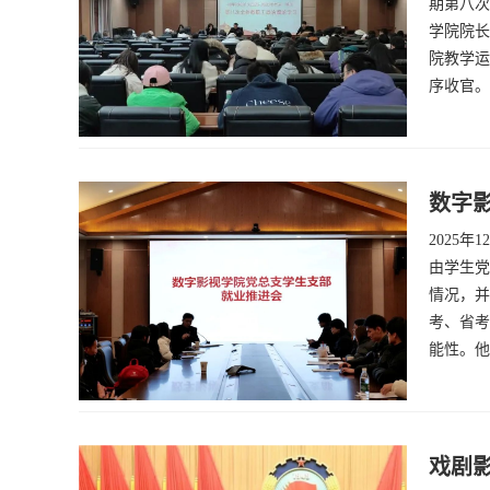
期第八次
学院院长
院教学运
序收官。
数字影
2025
由学生党
情况，并
考、省考
能性。他
戏剧