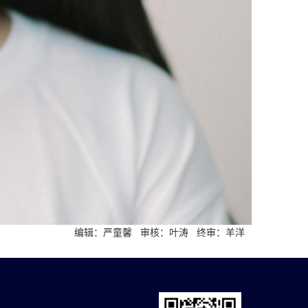
编辑：严童馨 审核：叶涛 终审：羊洋