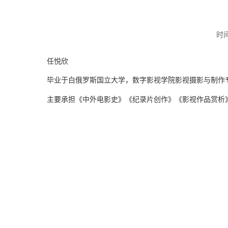
时间
任悦欣
毕业于
白俄罗斯国立
大学，数字影视学院影视摄影与制作
主要承担《中外电影史》《纪录片创作》《影视作品赏析