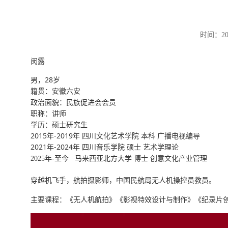
时间：20
闵露
28
男，
岁
籍贯：安徽六安
政治面貌：民族促进会会员
职称：讲师
学历：硕士研究生
2015
-2019
年
年
四川文化艺术学院
本科
广播电视编导
2021
-2024
年
年
四川音乐学院
硕士
艺术学理论
2025年-至今 马来西亚北方大学 博士 创意文化产业管理
穿越机飞手，航拍摄影师，中国民航局无人机操控员教员。
主要课程：《无人机航拍》《影视特效设计与制作》《纪录片